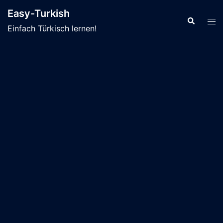
Zum
Easy-Turkish
Inhalt
Suche
Men
Einfach Türkisch lernen!
springen
ums