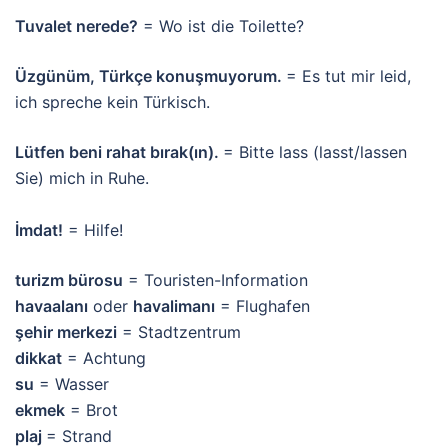
Tuvalet nerede?
= Wo ist die Toilette?
Üzgünüm, Türkçe konuşmuyorum.
= Es tut mir leid,
ich spreche kein Türkisch.
Lütfen beni rahat bırak(ın).
= Bitte lass (lasst/lassen
Sie) mich in Ruhe.
İmdat!
= Hilfe!
turizm bürosu
= Touristen-Information
havaalanı
oder
havalimanı
= Flughafen
şehir merkezi
= Stadtzentrum
dikkat
= Achtung
su
= Wasser
ekmek
= Brot
plaj
= Strand