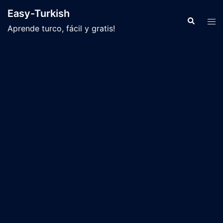
Saltar
Easy-Turkish
al
Buscar
Alte
Aprende turco, fácil y gratis!
contenido
men