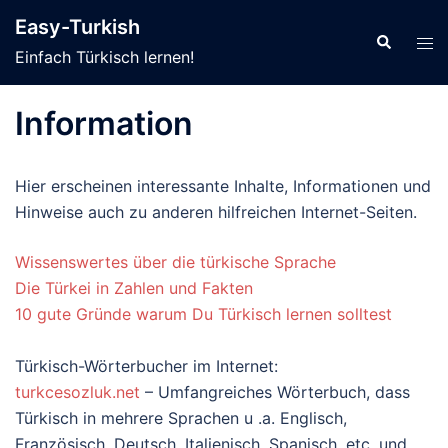
Zum
Easy-Turkish
Inhalt
Suche
Men
Einfach Türkisch lernen!
springen
ums
Information
Hier erscheinen interessante Inhalte, Informationen und
Hinweise auch zu anderen hilfreichen Internet-Seiten.
Wissenswertes über die türkische Sprache
Die Türkei in Zahlen und Fakten
10 gute Gründe warum Du Türkisch lernen solltest
Türkisch-Wörterbucher im Internet:
turkcesozluk.net
– Umfangreiches Wörterbuch, dass
Türkisch in mehrere Sprachen u .a. Englisch,
Französisch, Deutsch, Italienisch, Spanisch, etc. und